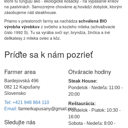
ktoré tu fungujú ako - ekologické kosačky - na vypásanie kríkov
na pastvinách. Samozrejme chováme aj hovädzí dobytok, ktorým
zásobujeme náš steakhouse.
Priamo v priestoroch farmy sa nachádza
schválená BIO
výrobňa výrobkov
z ovčieho a kozieho mlieka (schvaľovacie
číslo 1992 S). Tu sa vyrába ovčí syr, bryndza, žinčica a iné
delikatesy z mlieka oviec a kôz.
Príďte sa k nám pozrieť
Farmer area
Otváracie hodiny
Bardejovská 496
Steak House:
082 12 Kapušany
Pondelok - Nedeľa: 11:00 -
Slovensko
20:00
Tel: +421 948 864 110
Reštaurácia:
Email:
farmerkapusany@gmail.com
Pondelok - Piatok: 10:30 -
16:00
Sledujte nás
Sobota - Nedeľa: 8:00 -