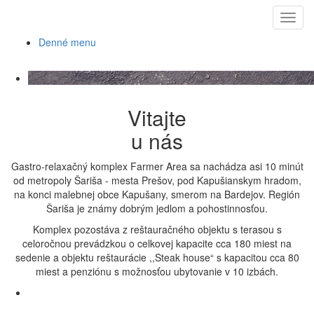
Ubytovanie -
Toggl
Biofarma
navig
Denné menu
Vitajte
u nás
Gastro-relaxačný komplex Farmer Area sa nachádza asi 10 minút
od metropoly Šariša - mesta Prešov, pod Kapušianskym hradom,
na konci malebnej obce Kapušany, smerom na Bardejov. Región
Šariša je známy dobrým jedlom a pohostinnosťou.
Komplex pozostáva z reštauračného objektu s terasou s
celoročnou prevádzkou o celkovej kapacite cca 180 miest na
sedenie a objektu reštaurácie ,,Steak house“ s kapacitou cca 80
miest a penziónu s možnosťou ubytovanie v 10 izbách.