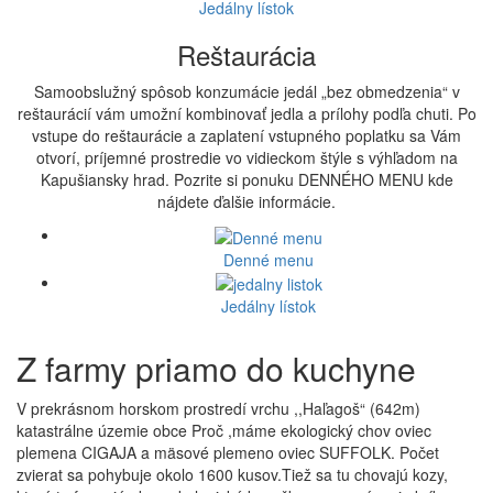
Jedálny lístok
Reštaurácia
Samoobslužný spôsob konzumácie jedál „bez obmedzenia“ v
reštaurácií vám umožní kombinovať jedla a prílohy podľa chuti. Po
vstupe do reštaurácie a zaplatení vstupného poplatku sa Vám
otvorí, príjemné prostredie vo vidieckom štýle s výhľadom na
Kapušiansky hrad. Pozrite si ponuku DENNÉHO MENU kde
nájdete ďalšie informácie.
Denné menu
Jedálny lístok
Z farmy priamo do kuchyne
V prekrásnom horskom prostredí vrchu ,,Haľagoš“ (642m)
katastrálne územie obce Proč ,máme ekologický chov oviec
plemena CIGAJA a mäsové plemeno oviec SUFFOLK. Počet
zvierat sa pohybuje okolo 1600 kusov.Tiež sa tu chovajú kozy,